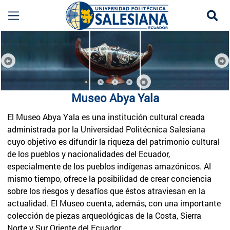
Se
Museo Abya Yala UPS | Patrimonio Cultural de 
re
mor
Previous
Ne
Museo Abya Yala
El Museo Abya Yala es una institución cultural creada
administrada por la Universidad Politécnica Salesiana
cuyo objetivo es difundir la riqueza del patrimonio cultural
de los pueblos y nacionalidades del Ecuador,
especialmente de los pueblos indígenas amazónicos. Al
mismo tiempo, ofrece la posibilidad de crear conciencia
sobre los riesgos y desafíos que éstos atraviesan en la
actualidad. El Museo cuenta, además, con una importante
colección de piezas arqueológicas de la Costa, Sierra
Norte y Sur Oriente del Ecuador.