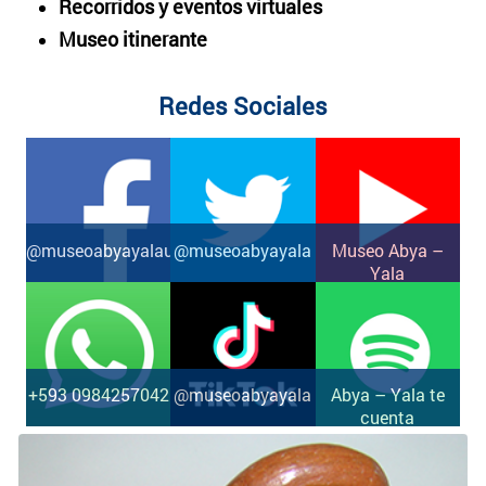
Recorridos y eventos virtuales
Museo itinerante
Redes Sociales
@museoabyayalauio
@museoabyayala
Museo Abya –
Yala
+593 0984257042
@museoabyayala
Abya – Yala te
cuenta