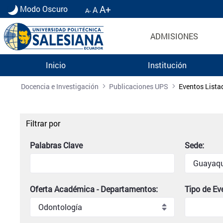
A+
Modo Oscuro
A
A-
ADMISIONES
Inicio
Institución
Listado de eventos universitarios | Universidad 
Docencia e Investigación
Publicaciones UPS
Eventos Lista
Filtrar por
Palabras Clave
Sede:
Oferta Académica - Departamentos:
Tipo de Ev