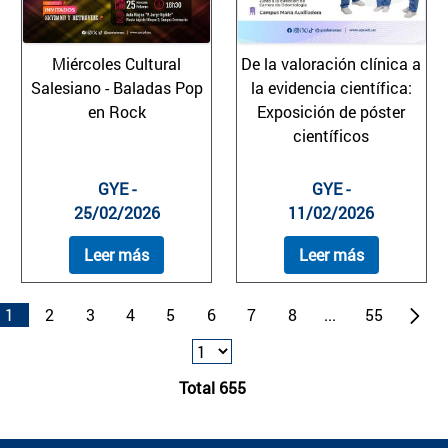
Miércoles Cultural
De la valoración clínica a
Salesiano - Baladas Pop
la evidencia científica:
en Rock
Exposición de póster
científicos
GYE -
GYE -
25/02/2026
11/02/2026
Leer más
Leer más
1
2
3
4
5
6
7
8
...
55
Total 655