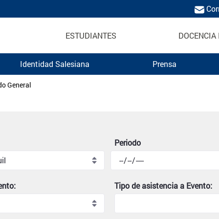
Cor
ESTUDIANTES
DOCENCIA 
Identidad Salesiana
Prensa
Politécnica Salesiana
do General
Periodo
ento:
Tipo de asistencia a Evento: