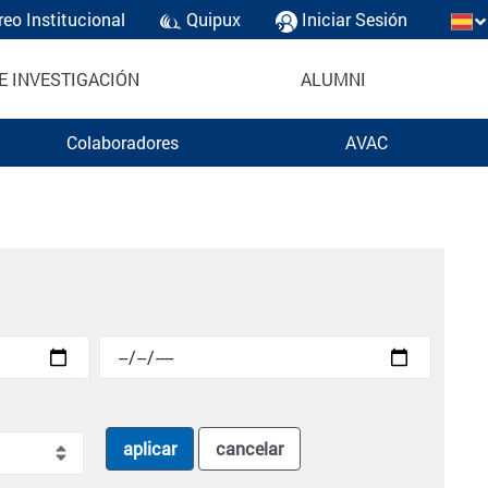
reo Institucional
Quipux
Iniciar Sesión
E INVESTIGACIÓN
ALUMNI
Colaboradores
AVAC
aplicar
cancelar