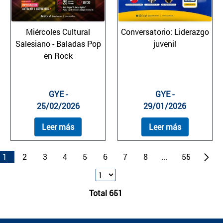
Miércoles Cultural
Conversatorio: Liderazgo
Salesiano - Baladas Pop
juvenil
en Rock
GYE -
GYE -
25/02/2026
29/01/2026
Leer más
Leer más
1
2
3
4
5
6
7
8
...
55
Total 651