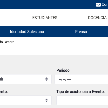
Cor
ESTUDIANTES
DOCENCIA 
Identidad Salesiana
Prensa
Politécnica Salesiana
do General
Periodo
ento:
Tipo de asistencia a Evento: