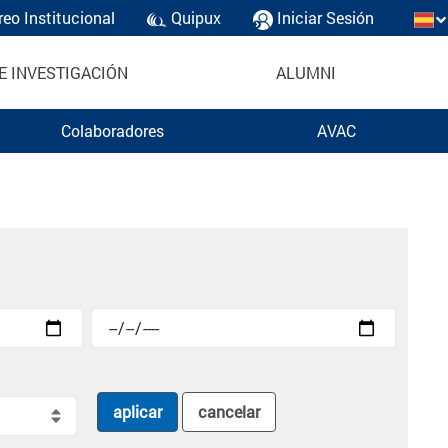
reo Institucional
Quipux
Iniciar Sesión
E INVESTIGACIÓN
ALUMNI
Colaboradores
AVAC
aplicar
cancelar