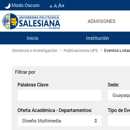
A+
Modo Oscuro
A
A-
ADMISIONES
Inicio
Institución
Listado de eventos universitarios | Universidad 
Docencia e Investigación
Publicaciones UPS
Eventos Lista
Filtrar por
Palabras Clave
Sede:
Oferta Académica - Departamentos:
Tipo de Ev