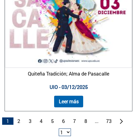
Quiteña Tradición; Alma de Pasacalle
UIO - 03/12/2025
Leer más
1
2
3
4
5
6
7
8
...
73