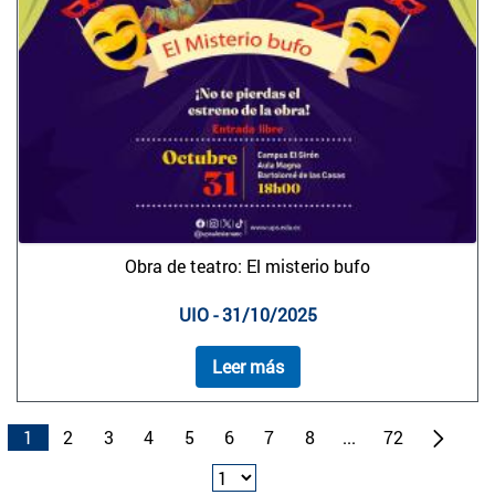
Obra de teatro: El misterio bufo
UIO - 31/10/2025
Leer más
1
2
3
4
5
6
7
8
...
72