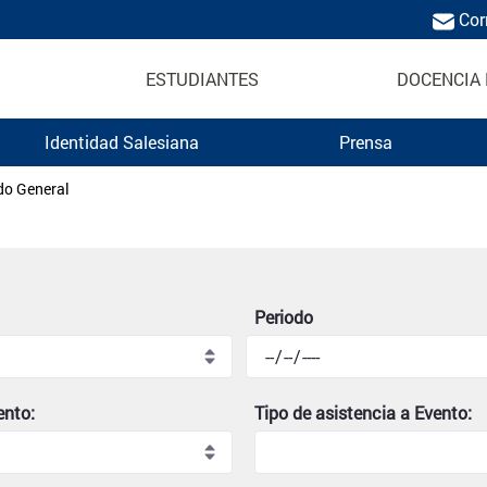
Cor
ESTUDIANTES
DOCENCIA 
Identidad Salesiana
Prensa
Politécnica Salesiana
do General
Periodo
ento:
Tipo de asistencia a Evento: