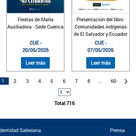
Fiestas de María
Presentación del libro:
Auxiliadora - Sede Cuenca
Comunidades indígenas
de El Salvador y Ecuador
CUE -
CUE -
20/05/2026
07/05/2026
Leer más
Leer más
1
2
3
4
5
6
7
8
...
60
Total 716
Identidad Salesiana
Prensa