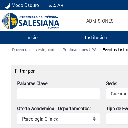
A+
Modo Oscuro
A
A-
ADMISIONES
Inicio
Institución
Listado de eventos universitarios | Universidad 
Docencia e Investigación
Publicaciones UPS
Eventos Lista
Filtrar por
Palabras Clave
Sede:
Oferta Académica - Departamentos:
Tipo de Ev