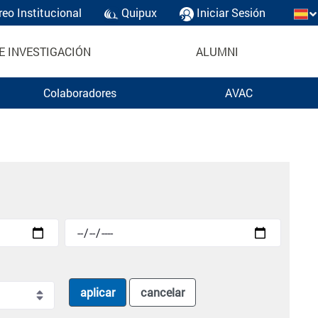
reo Institucional
Quipux
Iniciar Sesión
E INVESTIGACIÓN
ALUMNI
Colaboradores
AVAC
aplicar
cancelar