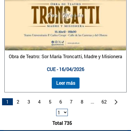
Obra de Teatro: Sor María Troncatti, Madre y Misionera
CUE - 16/04/2026
Leer más
1
2
3
4
5
6
7
8
...
62
Total 735