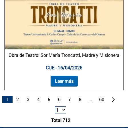
Obra de Teatro: Sor María Troncatti, Madre y Misionera
CUE - 16/04/2026
Leer más
1
2
3
4
5
6
7
8
...
60
Total 712