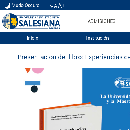
A+
Modo Oscuro
A
A-
ADMISIONES
Inicio
Institución
Eventos UPS
Presentación del libro: Experiencias de