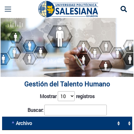
Se
Gestión del Talento Humano | Convocatorias la
more
Gestión del Talento Humano
Mostrar
registros
Buscar:
Archivo