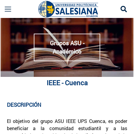
Se
IEEE Cuenca | Rama Estudiantil IEEE | Grupo 
more
Grupos ASU -
Académico
IEEE - Cuenca
DESCRIPCIÓN
El objetivo del grupo ASU IEEE UPS Cuenca, es poder
beneficiar a la comunidad estudiantil y a las