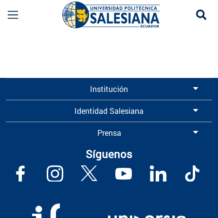
Se
Información para Graduados UPS | Universidad 
Institución
Identidad Salesiana
Prensa
Síguenos