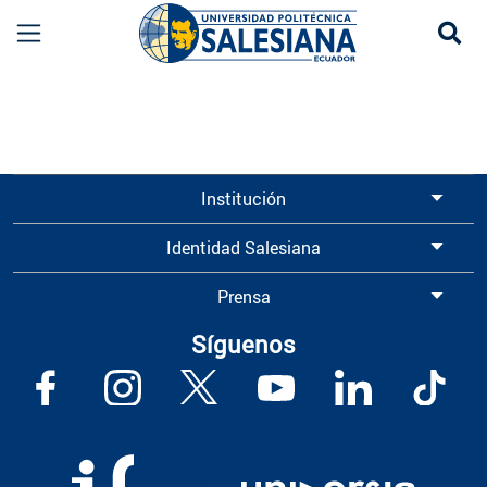
Se
Información para Graduados UPS | Universidad 
Institución
Identidad Salesiana
Prensa
Síguenos