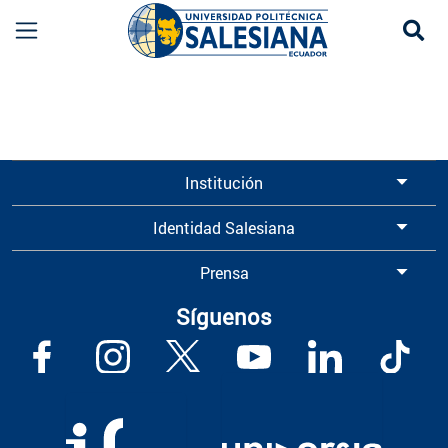
Se
Información para Graduados UPS | Universidad 
Institución
Identidad Salesiana
Prensa
Síguenos