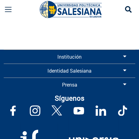
Se
Información para Graduados UPS | Universidad 
Institución
Identidad Salesiana
Prensa
Síguenos