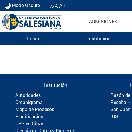
A+
Modo Oscuro
A
A-
ADMISIONES
Inicio
Institución
Información para Graduados UPS | Universidad 
Institución
Autoridades
Razón de 
Organigrama
Reseña Hi
Mapa de Procesos
San Juan
Planificación
IUS
UPS en Cifras
Ciencia de Datos y Procesos