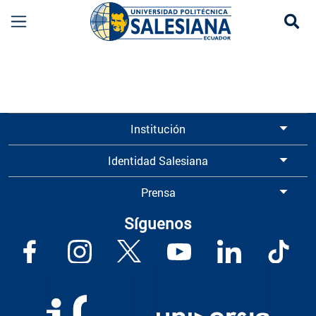
Se
Información para Graduados UPS | Universidad 
Institución
Identidad Salesiana
Prensa
Síguenos