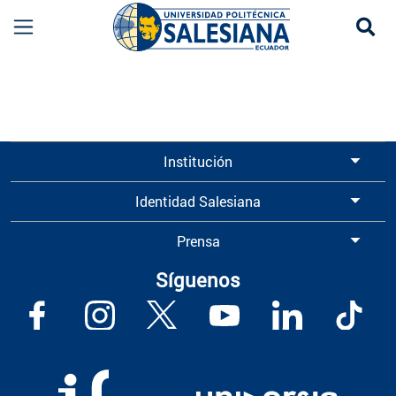
Se
Información para Graduados UPS | Universidad 
Institución
Identidad Salesiana
Prensa
Síguenos