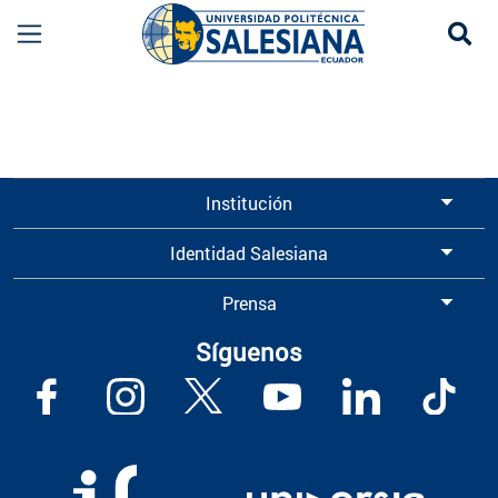
Se
Información para Graduados UPS | Universidad 
Institución
Identidad Salesiana
Prensa
Síguenos