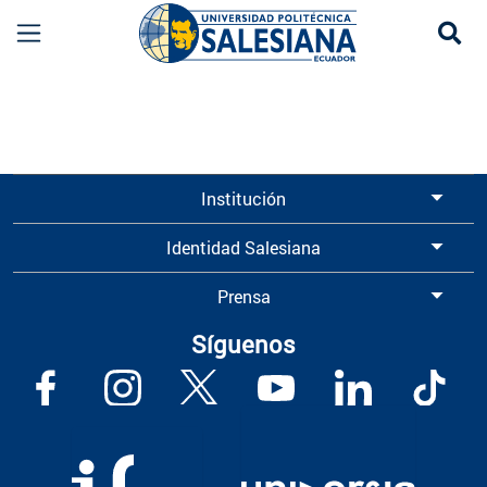
Se
Información para Graduados UPS | Universidad 
Institución
Identidad Salesiana
Prensa
Síguenos