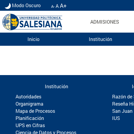
A+
Modo Oscuro
A
A-
ADMISIONES
Inicio
Institución
Información para Graduados UPS | Universidad 
Institución
Autoridades
Razón de 
Organigrama
Reseña Hi
Mapa de Procesos
San Juan
Planificación
IUS
UPS en Cifras
Ciencia de Datos y Procesos