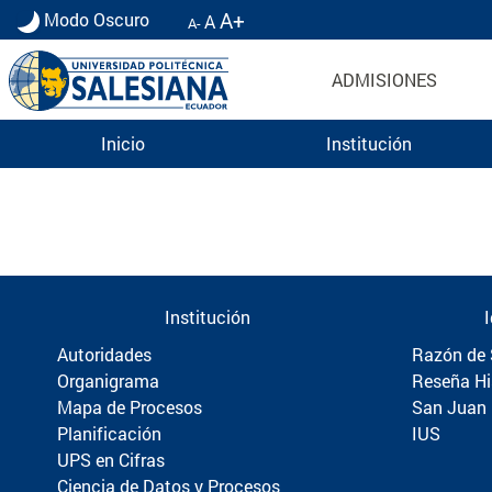
A+
Modo Oscuro
A
A-
ADMISIONES
Inicio
Institución
Información para Graduados UPS | Universidad 
Institución
Autoridades
Razón de 
Organigrama
Reseña Hi
Mapa de Procesos
San Juan
Planificación
IUS
UPS en Cifras
Ciencia de Datos y Procesos