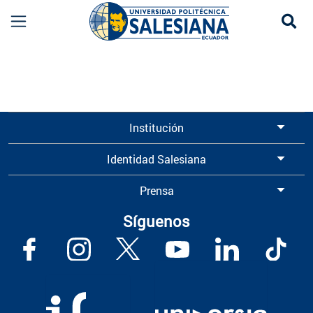
Se
Información para Graduados UPS | Universidad 
Institución
Identidad Salesiana
Prensa
Síguenos