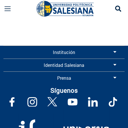
Se
Información para Graduados UPS | Universidad 
Institución
Identidad Salesiana
Prensa
Síguenos