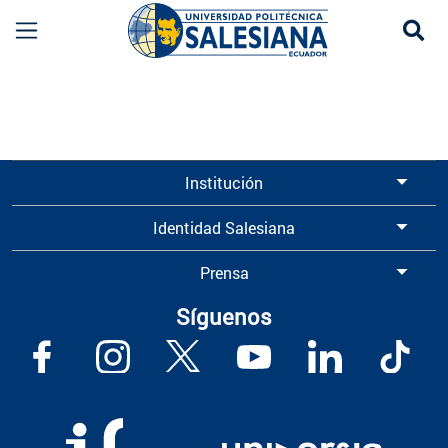
Se
Información para Graduados UPS | Universidad 
Institución
Identidad Salesiana
Prensa
Síguenos