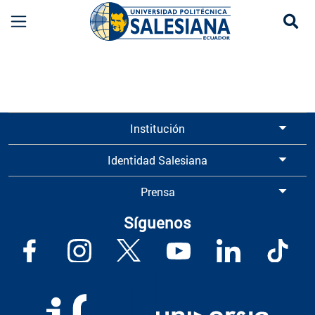
Se
Información para Graduados UPS | Universidad 
Institución
Identidad Salesiana
Prensa
Síguenos