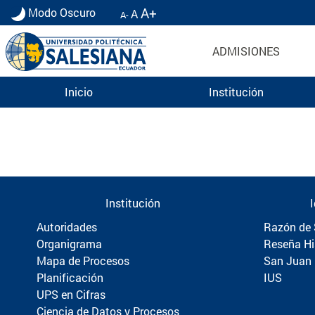
A+
Modo Oscuro
A
A-
ADMISIONES
Inicio
Institución
Información para Graduados UPS | Universidad 
Institución
Autoridades
Razón de 
Organigrama
Reseña Hi
Mapa de Procesos
San Juan
Planificación
IUS
UPS en Cifras
Ciencia de Datos y Procesos