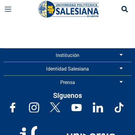
Se
Información para Graduados UPS | Universidad 
Institución
Identidad Salesiana
Prensa
Síguenos