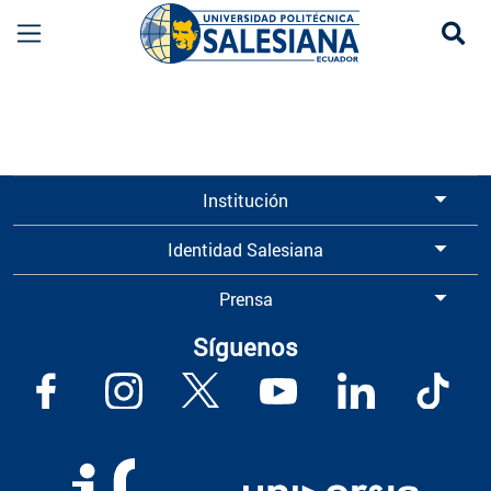
Se
Información para Graduados UPS | Universidad 
Institución
Identidad Salesiana
Prensa
Síguenos