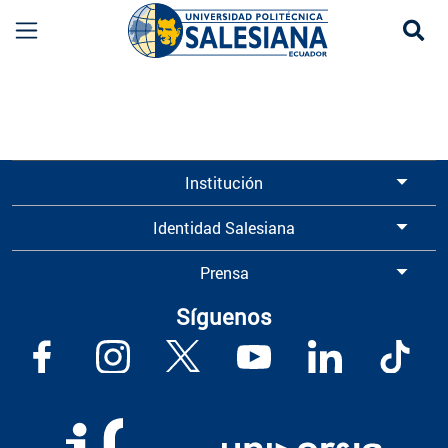
Se
Información para Graduados UPS | Universidad 
Institución
Identidad Salesiana
Prensa
Síguenos