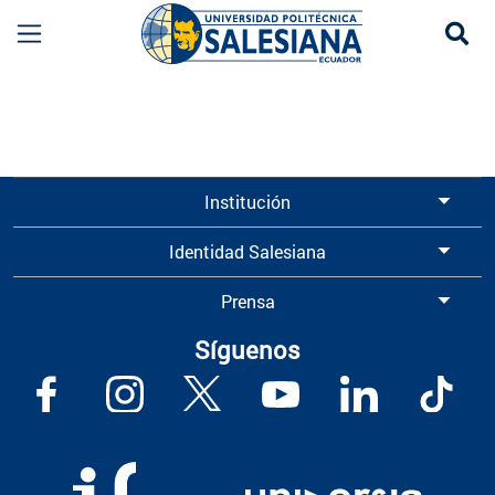
Se
Información para Graduados UPS | Universidad 
Institución
Identidad Salesiana
Prensa
Síguenos