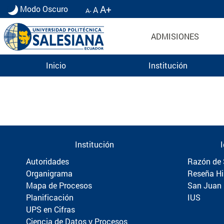
A+
Modo Oscuro
A
A-
ADMISIONES
Inicio
Institución
Información para Graduados UPS | Universidad 
Institución
Autoridades
Razón de 
Organigrama
Reseña Hi
Mapa de Procesos
San Juan
Planificación
IUS
UPS en Cifras
Ciencia de Datos y Procesos