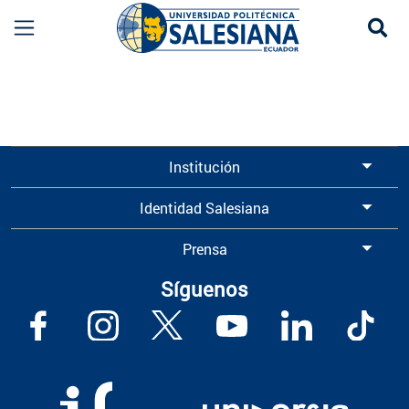
Se
Información para Graduados UPS | Universidad 
Institución
Identidad Salesiana
Prensa
Síguenos