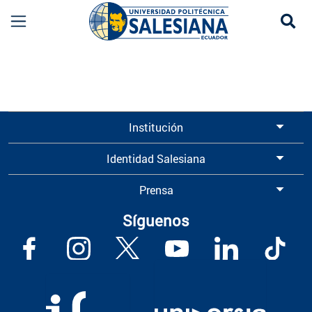
Se
Información para Graduados UPS | Universidad 
Institución
Identidad Salesiana
Prensa
Síguenos