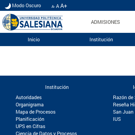
A+
Modo Oscuro
A
A-
ADMISIONES
Inicio
Institución
Información para Graduados UPS | Universidad 
Institución
Autoridades
Razón de 
Organigrama
Reseña Hi
Mapa de Procesos
San Juan
Planificación
IUS
UPS en Cifras
Ciencia de Datos y Procesos