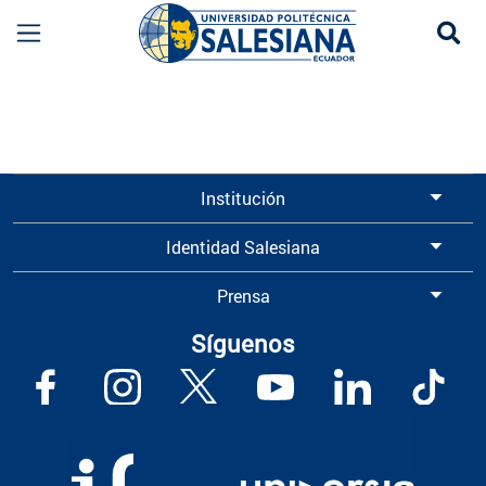
Se
Información para Graduados UPS | Universidad 
Institución
Identidad Salesiana
Prensa
Síguenos