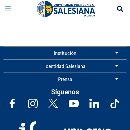
Se
Información para Graduados UPS | Universidad 
Institución
Identidad Salesiana
Prensa
Síguenos