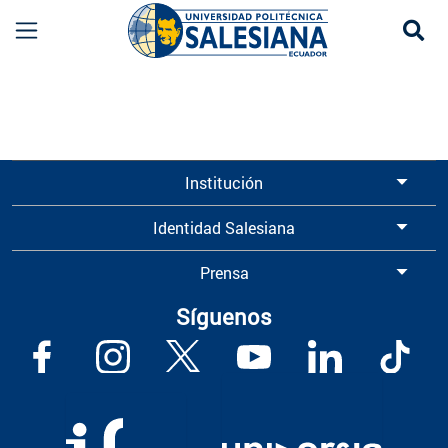
Se
Información para Graduados UPS | Universidad 
Institución
Identidad Salesiana
Prensa
Síguenos