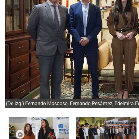
(De izq.) Fernando Moscoso, Fernando Pesántez, Edelmira Fe
Anterior