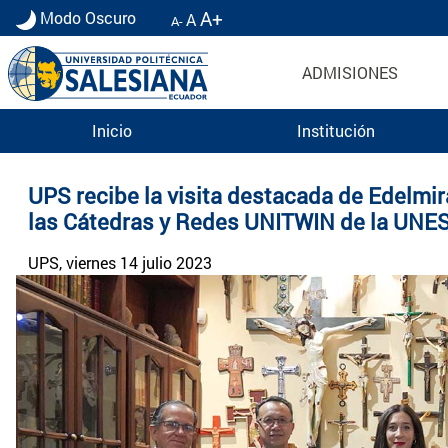
A+
Modo Oscuro
A
A-
ADMISIONES
Inicio
Institución
Noticias UPS | Actualidad Universidad Politécn
UPS recibe la visita destacada de Edelmir
las Cátedras y Redes UNITWIN de la UNE
UPS
, viernes 14 julio 2023