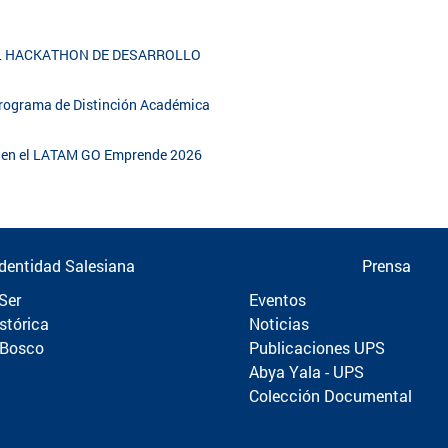
EL HACKATHON DE DESARROLLO
 Programa de Distinción Académica
al en el LATAM GO Emprende 2026
Identidad Salesiana
Prensa
Ser
Eventos
stórica
Noticias
 Bosco
Publicaciones UPS
Abya Yala - UPS
Colección Documental